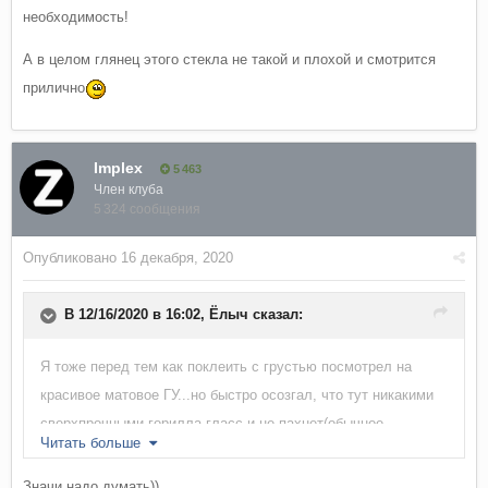
необходимость!
А в целом глянец этого стекла не такой и плохой и смотрится
прилично
Implex
5 463
Член клуба
5 324 сообщения
Опубликовано
16 декабря, 2020
В 12/16/2020 в 16:02,
Ёлыч
сказал:
Я тоже перед тем как поклеить с грустью посмотрел на
красивое матовое ГУ...но быстро осозгал, что тут никакими
сверхпрочными горилла гласс и не пахнет(обычное
Читать больше
пластиковое стеклышко)и представил его затертым и
поцарапаным, как в 15 летнем Лексусе! Сразу же появилась
Значи надо думать))