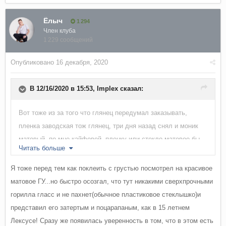
Ёлыч
1 294
Член клуба
1 229 сообщений
Опубликовано
16 декабря, 2020
В 12/16/2020 в 15:53,
Implex
сказал:
Вот тоже из за того что глянец передумал заказывать,
пленка заводская тож глянец, три дня назад снял и моник
матовый, по мне кайфовей, пленку или стекло матовое бы
Читать больше
намутить.
Я тоже перед тем как поклеить с грустью посмотрел на красивое
матовое ГУ...но быстро осозгал, что тут никакими сверхпрочными
горилла гласс и не пахнет(обычное пластиковое стеклышко)и
представил его затертым и поцарапаным, как в 15 летнем
Лексусе! Сразу же появилась уверенность в том, что в этом есть