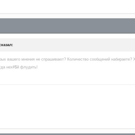
сказал:
орых вашего мнения не спрашивают? Количество сообщений набираете? 
Тогда нех#$й флудить!
а вам говорю! Здесь конечно бардак!((((