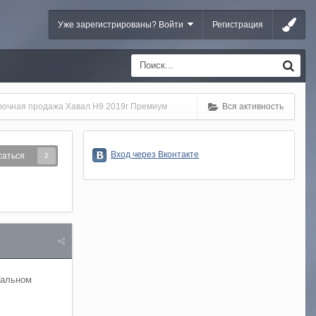
Уже зарегистрированы? Войти
Регистрация
рочная продажа Хавал Н9 2019г Премиум
Вся активность
Вход через Вконтакте
саться
2
еальном