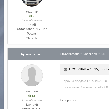
Участник
2
32 сообщения
Юрий
Авто:
Хавал н9 2019г
Россия
Мытищи
Архиепископ
Опубликовано
20 февраля, 2020
В 2/18/2020 в 15:25,
tundr
срочно продаю Н9 выпуск 201
состоянии. Стоимость 2450000
Участник
13
Несерьёзно.....
20 сообщений
Дмитрий