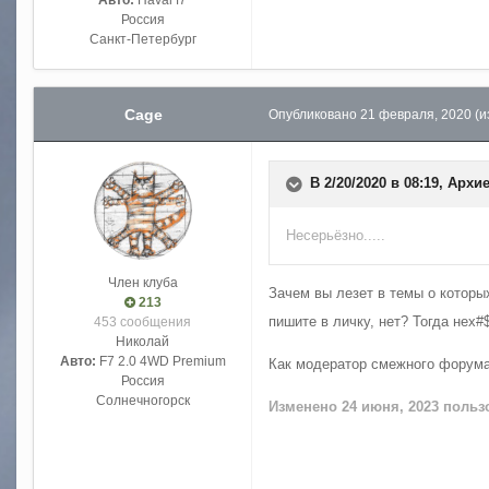
Авто:
Haval f7
Россия
Санкт-Петербург
Cage
Опубликовано
21 февраля, 2020
(и
В 2/20/2020 в 08:19,
Архи
Несерьёзно.....
Член клуба
Зачем вы лезет в темы о котор
213
пишите в личку, нет? Тогда нех
453 сообщения
Николай
Авто:
F7 2.0 4WD Premium
Как модератор смежного форума 
Россия
Солнечногорск
Изменено
24 июня, 2023
пользо