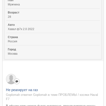
Пол
Мужчина
Возраст
28
Авто
Хавал ф7х 2.0 2022
Страна
Россия
Город
Москва
Не реагирует на газ
Goplomah ответил Goplomah в теме
ПРОБЛЕМЫ / косяки Haval
F7
В общем кому может будет интересно, проштудировал массу