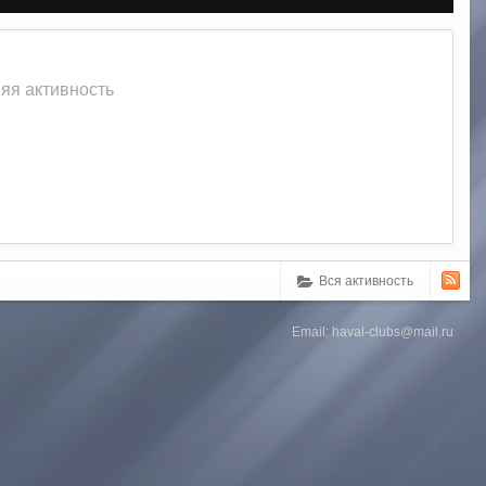
няя активность
Вся активность
Email: haval-clubs@mail.ru