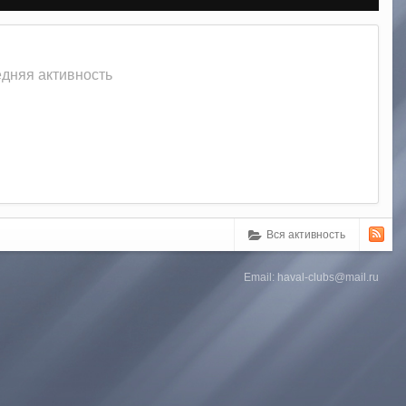
едняя активность
Вся активность
Email: haval-clubs@mail.ru