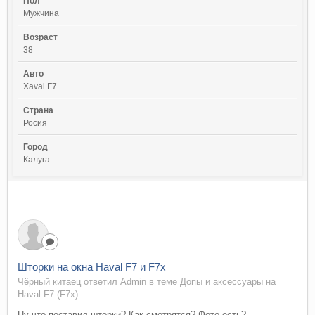
Пол
Мужчина
Возраст
38
Авто
Xaval F7
Страна
Росия
Город
Калуга
Шторки на окна Haval F7 и F7x
Чёрный китаец ответил Admin в теме
Допы и аксессуары на
Haval F7 (F7x)
Ну что поставил шторки? Как смотрятся? Фото есть?