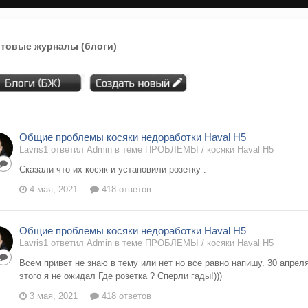
товые журналы (блоги)
Общие проблемы косяки недоработки Haval H5
Lavris1 ответил Admin в теме
ПРОБЛЕМЫ / косяки Haval H5
Сказали что их косяк и установили розетку .
4 мая, 2021
418 ответов
Общие проблемы косяки недоработки Haval H5
Lavris1 ответил Admin в теме
ПРОБЛЕМЫ / косяки Haval H5
Всем привет не знаю в тему или нет но все равно напишу. 30 апрел
этого я не ожидал Где розетка ? Сперли гады!)))
3 мая, 2021
418 ответов