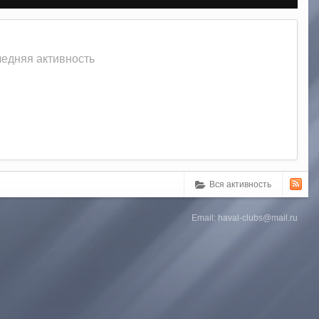
следняя активность
Вся активность
Email: haval-clubs@mail.ru