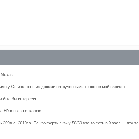
внить хавал н9 и киа мохаве, хавал н9 киа мохав
 Мохав.
 млн у Офицалов с их допами накрученными точно не мой вариант.
и был бы интересен.
л H9 и пока не жалею.
209л.с. 2010г.в. По комфорту скажу 50/50 что то есть в Хавал +, что то