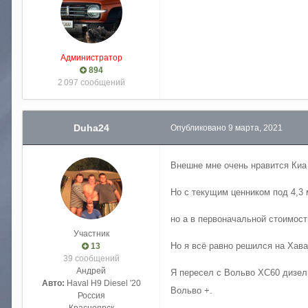
киа мохаве против хавал н9, сра
Администратор
894
2 097 сообщений
Duha24
Опубликовано
9 марта, 2021
Внешне мне очень нравится Киа
Но с текущим ценником под 4,3
но а в первоначальной стоимост
Участник
Но я всё равно решился на Хава
13
39 сообщений
Андрей
Я пересел с Вольво XC60 дизель 
Авто:
Haval H9 Diesel '20
Вольво +.
Россия