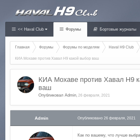
<< Haval Club
Форумы
Бортовые журналы
Главная
Форумы
Форумы по моделям
Haval H9 Club
КИА Мохаве против Хавал Н9 какой выбор ваш
КИА Мохаве против Хавал Н9 к
ваш
Опубликовал
Admin
,
26 февраля, 2021
Admin
Опубликовано
26 февраля, 2021
Как по вашему, что лучше выбр