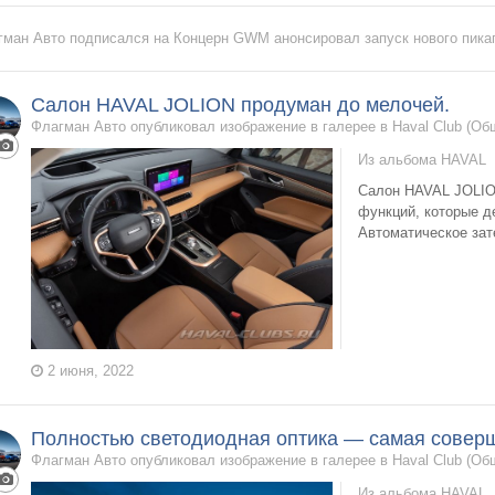
гман Авто
подписался на
Концерн GWM анонсировал запуск нового пи
Салон HAVAL JOLION продуман до мелочей.
Флагман Авто опубликовал изображение в галерее в
Haval Club (О
Из альбома
HAVAL
Салон HAVAL JOLIO
функций, которые д
Автоматическое зате
2 июня, 2022
Полностью светодиодная оптика — самая соверш
Флагман Авто опубликовал изображение в галерее в
Haval Club (О
Из альбома
HAVAL