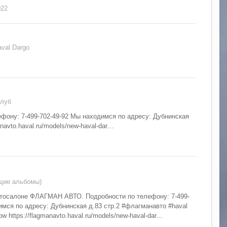
022
val Dargo
Клуб
ну: 7-499-702-49-92 Мы находимся по адресу: Дубнинская
navto.haval.ru/models/new-haval-dar…
бщие альбомы)
осалоне ФЛАГМАН АВТО. Подробности по телефону: 7-499-
имся по адресу: Дубнинская д.83 стр.2 #флагманавто #haval
w https://flagmanavto.haval.ru/models/new-haval-dar…