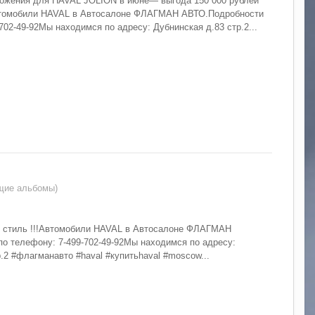
ожения для HAVAL JOLION в июне— выгода 150 000 рублей**
томобили HAVAL в Автосалоне ФЛАГМАН АВТО.Подробности
702-49-92Мы находимся по адресу: Дубнинская д.83 стр.2...
бщие альбомы)
о стиль !!!Автомобили HAVAL в Автосалоне ФЛАГМАН
о телефону: 7-499-702-49-92Мы находимся по адресу:
.2 #флагманавто #haval #купитьhaval #moscow...