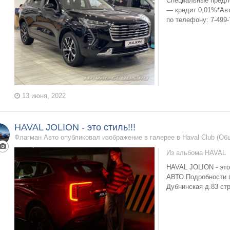
Специальные предл
— кредит 0,01%*Ав
по телефону: 7-499-
13 июня, 2022
HAVAL JOLION - это стиль!!!
Флагман Авто опубликовал изображение в галерее в
Haval Club (О
Из альбома
HAVAL
HAVAL JOLION - эт
АВТО.Подробности п
Дубнинская д.83 стр