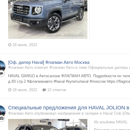
18 июня, 2022
[Оф. дилер Haval] Флагман Авто Москва
Флагман Авто ответил Флагман Авто в теме
Официальные дилеры и
HAVAL DARGO в Автосалоне ФЛАГМАН АВТО. Подробности по телефо
д.83 стр.2 #флагманавто #haval #купитьhaval #moscow https://flagma
18 июня, 2022
12 ответов
Специальные предложения для HAVAL JOLION в
Флагман Авто опубликовал изображение в галерее в
Haval Club (О
Из альбома
HAVAL