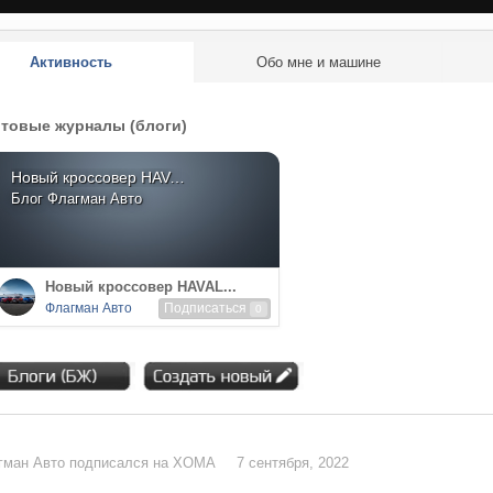
Активность
Обо мне и машине
товые журналы (блоги)
Новый кроссовер HAVAL DARGO
Блог
Флагман Авто
Новый кроссовер HAVAL...
Флагман Авто
Подписаться
0
гман Авто
подписался на
ХОМА
7 сентября, 2022