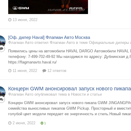
13 июня, 2022
[Оф. дилер Haval] Флагман Авто Москва
Флагман Авто ответил Флагман Авто в теме
Официальные дилеры и
Появились цены на автомобили HAVAL DARGO Автомобили HAVAL
телефону: 7-499-702-49-92 Мы находимся по адресу: Дубнинская д.
https://flagmanavto.haval.ru/
11 июня, 2022
12 ответов
Концерн GWM анонсировал запуск нового пик
Флагман Авто опубликовал тема в
Новости и статьи
Концерн GWM анонсировал запуск нового пикапа GWM JINGANGPAO
семейства выносливых пикапов GWM Pickup. Просторный и вместит
голубой цвет модели передает ее энергичность и стиль.Новый пика
2 июня, 2022
1