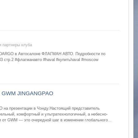
 партнеры клуба
 DARGO в Автосалоне ФЛАГМАН АВТО. Подробности по
83 стр.2 #флагманавто #haval #купитьhaval #moscow
апа GWM JINGANGPAO
 на презентации в Чэнду.Настоящий представитель
ельный, комфортный и ультратехнологичный, а небесно-
п от GWM — это очередной шаг в изменении глобального...