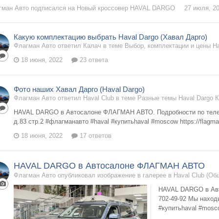
гман Авто
подписался на
Новый кроссовер HAVAL DARGO
27 июля, 2
Какую комплектацию выбрать Haval Dargo (Хавал Дарго)
Флагман Авто ответил Калач в теме
Выбор, комплектации и цены Ha
18 июня, 2022
23 ответа
Фото наших Хавал Дарго (Haval Dargo)
Флагман Авто ответил Haval Club в теме
Разные темы Haval Dargo 
HAVAL DARGO в Автосалоне ФЛАГМАН АВТО. Подробности по телефо
д.83 стр.2 #флагманавто #haval #купитьhaval #moscow https://flagma
18 июня, 2022
17 ответов
HAVAL DARGO в Автосалоне ФЛАГМАН АВТО
Флагман Авто опубликовал изображение в галерее в
Haval Club (О
HAVAL DARGO в Авт
702-49-92 Мы наход
#купитьhaval #mosco