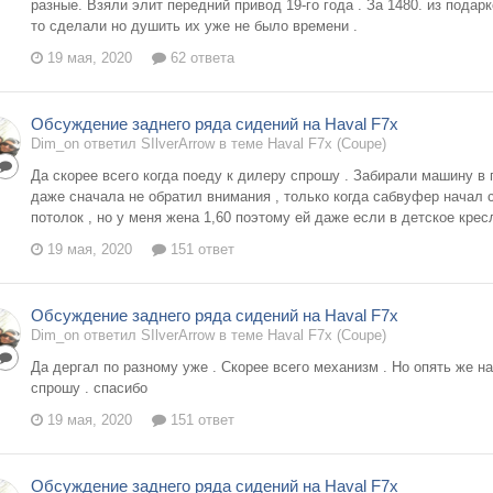
разные. Взяли элит передний привод 19-го года . За 1480. из подар
то сделали но душить их уже не было времени .
19 мая, 2020
62 ответа
Обсуждение заднего ряда сидений на Haval F7x
Dim_on ответил SIlverArrow в теме
Haval F7x (Coupe)
Да скорее всего когда поеду к дилеру спрошу . Забирали машину в 
даже сначала не обратил внимания , только когда сабвуфер начал с
потолок , но у меня жена 1,60 поэтому ей даже если в детское кресл
19 мая, 2020
151 ответ
Обсуждение заднего ряда сидений на Haval F7x
Dim_on ответил SIlverArrow в теме
Haval F7x (Coupe)
Да дергал по разному уже . Скорее всего механизм . Но опять же н
спрошу . спасибо
19 мая, 2020
151 ответ
Обсуждение заднего ряда сидений на Haval F7x