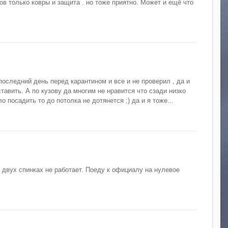
ков только ковры и защита . но тоже приятно. Может и ещё что
последний день перед карантином и все и не проверил , да и
тавить. А по кузову да многим не нравится что сзади низко
о посадить то до потолка не дотянется ;) да и я тоже...
а двух спинках не работает. Поеду к официалу на нулевое