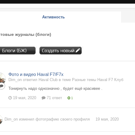
Активность
товые журналы (блоги)
Фото и видео Haval F7/F7x
Dim_on ответил Haval Club в теме
Разные темы Haval F7 Клуб
Тонирнуть надо однозначно , будет ещё красивее .
19 мая, 2020
71 ответ
1
Dim_on
изменил фотографию своего профиля
19 мая, 2020