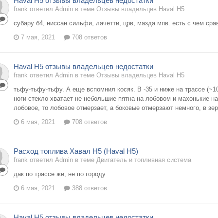
Haval H5 отзывы владельцев недостатки
frank ответил Admin в теме
Отзывы владельцев Haval H5
субару б4, ниссан сильфи, лачетти, црв, мазда мпв. есть с чем сра
7 мая, 2021
708 ответов
Haval H5 отзывы владельцев недостатки
frank ответил Admin в теме
Отзывы владельцев Haval H5
тьфу-тьфу-тьфу. А еще вспомнил косяк. В -35 и ниже на трассе (~1
ноги-стекло хватает не небольшие пятна на лобовом и махонькие на
лобовое, то лобовое отмерзает, а боковые отмерзают немного, в зер
6 мая, 2021
708 ответов
Расход топлива Хавал Н5 (Haval H5)
frank ответил Admin в теме
Двигатель и топливная система
дак по трассе же, не по городу
6 мая, 2021
388 ответов
Haval H5 отзывы владельцев недостатки