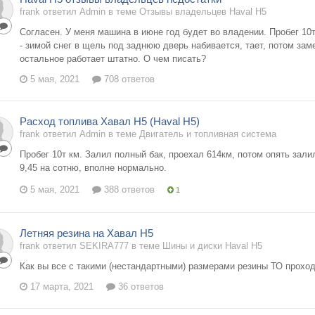
frank ответил Admin в теме
Отзывы владельцев Haval H5
Согласен. У меня машина в июне год будет во владении. Пробег 10
- зимой снег в щель под заднюю дверь набивается, тает, потом за
остальное работает штатно. О чем писать?
5 мая, 2021
708 ответов
Расход топлива Хавал Н5 (Haval H5)
frank ответил Admin в теме
Двигатель и топливная система
Пробег 10т км. Залил полный бак, проехал 614км, потом опять зали
9,45 на сотню, вполне нормально.
5 мая, 2021
388 ответов
1
Летняя резина на Хавал Н5
frank ответил SEKIRA777 в теме
Шины и диски Haval H5
Как вы все с такими (нестандартными) размерами резины ТО прохо
17 марта, 2021
36 ответов