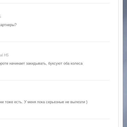
5
партнеры?
al H5
роте начинает закидывать, буксуют оба колеса
они тоже есть. У меня пока серьезные не вылезли )