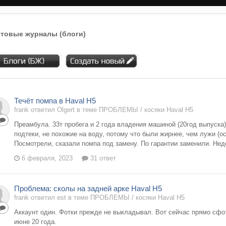
товые журналы (блоги)
Течёт помпа в Haval H5
frank ответил Olgert в теме
ПРОБЛЕМЫ / косяки Haval H5
Преамбула. 33т пробега и 2 года владения машиной (20год выпуска
подтеки, не похожие на воду, потому что были жирнее, чем лужи (ос
Посмотрели, сказали помпа под замену. По гарантии заменили. Неде
6 февраля, 2023
31 ответ
Проблема: сколы на задней арке Haval H5
frank ответил est в теме
ПРОБЛЕМЫ / косяки Haval H5
Аккаунт один. Фотки прежде не выкладывал. Вот сейчас прямо сфот
июне 20 года.