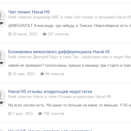
Чип тюнинг Haval H5
frank ответил владимир АВС в теме
Чип-тюнинг и прошивки Haval H
@MEGAVOLT Александр, где нибудь в Томске, Новосибирске есть 
30 июня, 2021
197 ответов
Блокировка межосевого дифференциала Haval h5
frank ответил Дмитрий74рус в теме
Тех. характеристики и опции Hav
зимой не проверял? отключаешь трекшн и машину при старте в пово
21 мая, 2021
86 ответов
Haval H5 отзывы владельцев недостатки
frank ответил Admin в теме
Отзывы владельцев Haval H5
На всех косяки есть. На каких то больше на каких то меньше. У h5 
7 мая, 2021
708 ответов