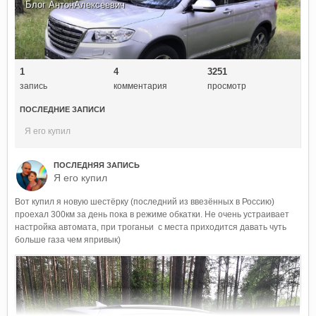
Блог
АнтонАлексеевич
1
4
3251
запись
комментария
просмотр
ПОСЛЕДНИЕ ЗАПИСИ
Я его купил
ПОСЛЕДНЯЯ ЗАПИСЬ
Я его купил
Вот купил я новую шестёрку (последний из ввезённых в Россию)
проехал 300км за день пока в режиме обкатки. Не очень устраивает
настройка автомата, при троганьи с места приходится давать чуть
больше газа чем япривык)