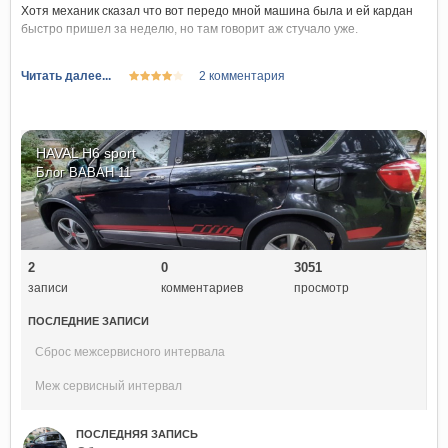
Хотя механик сказал что вот передо мной машина была и ей кардан
быстро пришел за неделю, но там говорит аж стучало уже.
В общем я доволен как слон )) грантии еще месяц и привет )
Читать далее...
2 комментария
А началось все с вибрации на скоростях в районе 40-60км\ч вроде не
сильно заметной но как буд то едешь на овальной резине.
HAVAL H6 sport
Вибрация на руль не идет она идет на кузов, с 60 до 80км\ч потом с
Блог
ВАВАН 11
100 до 110км\ч и после 140км\ч тут же чуть ли не скакать начинала.
В итоге сейчас счастлив как слон.
2
0
3051
записи
комментариев
просмотр
ПОСЛЕДНИЕ ЗАПИСИ
Сброс межсервисного интервала
Меж сервисный интервал
ПОСЛЕДНЯЯ ЗАПИСЬ