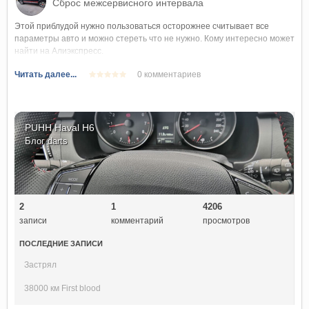
Сброс межсервисного интервала
Этой приблудой нужно пользоваться осторожнее считывает все
параметры авто и можно стереть что не нужно. Кому интересно может
найти на Алиэкспресс.
Читать далее...
0 комментариев
PUHH Haval H6
Блог
darts
2
1
4206
записи
комментарий
просмотров
ПОСЛЕДНИЕ ЗАПИСИ
Застрял
38000 км First blood