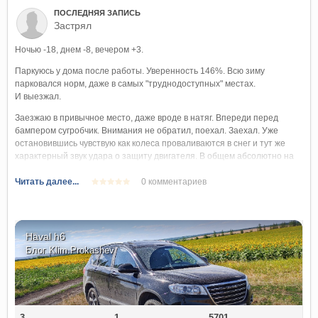
ПОСЛЕДНЯЯ ЗАПИСЬ
Застрял
Ночью -18, днем -8, вечером +3.
Паркуюсь у дома после работы. Уверенность 146%. Всю зиму
парковался норм, даже в самых "труднодоступных" местах.
И выезжал.
Заезжаю в привычное место, даже вроде в натяг. Впереди перед
бампером сугробчик. Внимания не обратил, поехал. Заехал. Уже
остановившись чувствую как колеса проваливаются в снег и тут же
характерный звук удара о защиту двигателя. В общем абсолютно на
ровном месте сел защитой на снег. Хороший, плотный такой. Далее
Читать далее...
0 комментариев
все попытки вперед-назад не сдвигают машину ни на сантиметр.
Откапывался около часа. Как только появилась возможность качнуть
машину вперед-назад на 10-15 сантиметров - выскочил с 3-4 раза.
ESP еще раз показала свою эффективность на 100% не давая
Haval h6
раскрутить мотор и придерживая буксующее колесо.
Блог
Klim.Prokashev
Мораль: на каждую хитрую резьбу найдется свой болт. Всегда, при
изменившихся условиях, проверяй обстановку.
3
1
5701