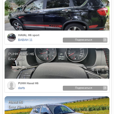
HAVAL H6 sport
Блог
ВАВАН 11
HAVAL H6 sport
ВАВАН 11
Подписаться
3
PUHH Haval H6
Блог
darts
PUHH Haval H6
darts
Подписаться
3
Haval h6
Блог
Klim.Prokashev