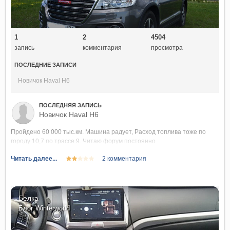
1
2
4504
запись
комментария
просмотра
ПОСЛЕДНИЕ ЗАПИСИ
Новичок Haval H6
ПОСЛЕДНЯЯ ЗАПИСЬ
Новичок Haval H6
Пройдено 60 000 тыс.км. Машина радует, Расход топлива тоже по
городу 10,7 по трассе 9. Читаю форум постоянно
Читать далее...
2 комментария
Белка
Блог
Winterworld