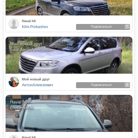
Haval h6
Klim.Prokashev
Подписаться
7
Мой новый друг
Блог
АнтонАлексеевич
Мой новый друг
АнтонАлексеевич
Подписаться
4
Haval h6
Блог
mentos
Haval h6