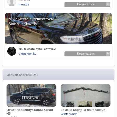
mentos
Подписаться
4
Мы в месте путешествуем
Блог
v.konikovsky
Мы в месте путешествуем
v.konikovsky
Подписаться
6
Записи блогов (БЖ)
Отчёт по эксплуатации Хавал
Замена Кардана по гарантии
Н6
Winterworld