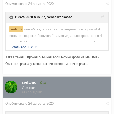
Опубликовано
24 августа, 2020
В 8/24/2020 в 07:27,
Venedikt
сказал:
уже обсуждалось. на той неделе. поиск рулит! А
serfarus
вообще - широкая "обычная" рамка идеально крепится на 4
винта. И 1А номер дополнительно докупать не надо. И
Читать больше
проблем меньше.
Какая такая широкая обычная если можно фото на машине?
Обычная рамка у меня нижние отверстия ниже рамки
serfarus
11
Участник
41 сообщение
Опубликовано
24 августа, 2020