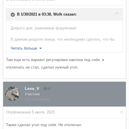
В 1/30/2021 в 03:38,
Wolk
сказал:
Доброго дня, уважаемые форумчане!
В данном разделе опишу, что необходимо сделать, что бы
правое боковое зеркало при включении режима АКПП в
Читать больше
движение задним ходом (R) - не опускалось вниз.
Там еще есть вариант регулировки наклона под себя, я
1. Завести машину;
отключать не стал, сделал нужный угол.
2. Перевести АКПП в режим R (задний ход)
3. Нажать и удерживать на кресле водителя кнопку SET,
Lexa_V
67
Участник
пока не прозвучит два сигнала. После двух сигналов
151 сообщение
отпустить указанную кнопку.
Опубликовано
5 июля, 2023
4. Перевести АКПП в режим P ( парковка)
Также сделал угол под себя. Не отключал.
Для включения автоматического режима опускания правого