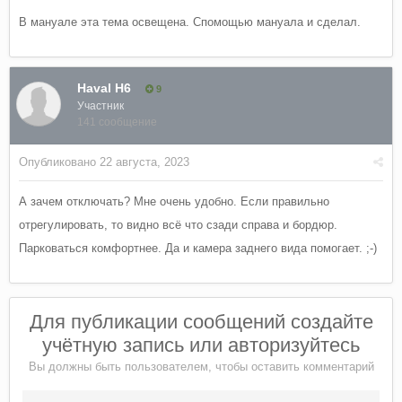
зеркала вниз, такой же порядок, до прозвучания одного
В мануале эта тема освещена. Спомощью мануала и сделал.
сигнала.
Всем удачи!
Haval H6
9
Если данная тема уже была, прошу понять и простить. Но,
Участник
141 сообщение
что-то не нашел!
Опубликовано
22 августа, 2023
А зачем отключать? Мне очень удобно. Если правильно
отрегулировать, то видно всё что сзади справа и бордюр.
Парковаться комфортнее. Да и камера заднего вида помогает. ;-)
Для публикации сообщений создайте
учётную запись или авторизуйтесь
Вы должны быть пользователем, чтобы оставить комментарий