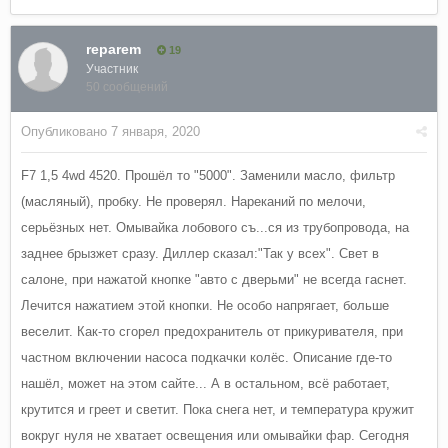
reparem
19
Участник
50 сообщений
Опубликовано
7 января, 2020
F7 1,5 4wd 4520. Прошёл то "5000". Заменили масло, фильтр
(масляный), пробку. Не проверял. Нареканий по мелочи,
серьёзных нет. Омывайка лобового съ...ся из трубопровода, на
заднее брызжет сразу. Диллер сказал:"Так у всех". Свет в
салоне, при нажатой кнопке "авто с дверьми" не всегда гаснет.
Лечится нажатием этой кнопки. Не особо напрягает, больше
веселит. Как-то сгорел предохранитель от прикуривателя, при
частном включении насоса подкачки колёс. Описание где-то
нашёл, может на этом сайте... А в остальном, всё работает,
крутится и греет и светит. Пока снега нет, и температура кружит
вокруг нуля не хватает освещения или омывайки фар. Сегодня