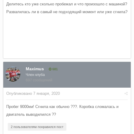
Делитесь кто уже сколько пробежал и что произошло с машиной?
Развалилась ли в самый не подходящий момент или уже сгнила?
f7 пробег, haval f7 с пробегом, купить haval f7 с пробегом, хавал
ф7 с пробегом, купить хавал ф7 с пробегом, хавал ф7 с
пробегом в москве, хавал ф7 с пробегом в россии, хавал ф7
максимальный пробег
Maximus
681
Член клуба
697 сообщений
Опубликовано
7 января, 2020
Пробег 9000км! Сгнила как обычно ???. Коробка сломалась и
двигатель выводилился ??
2 пользователям понравился пост