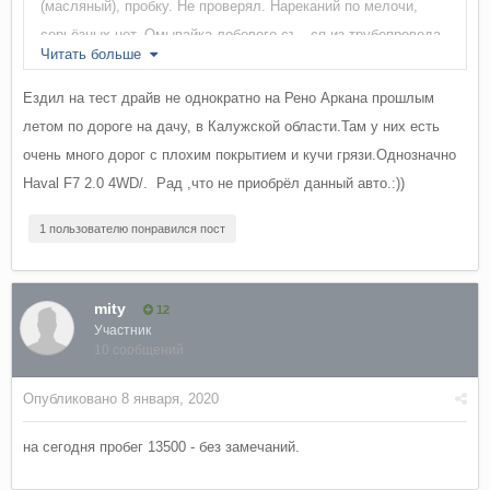
(масляный), пробку. Не проверял. Нареканий по мелочи,
серьёзных нет. Омывайка лобового съ...ся из трубопровода,
Читать больше
на заднее брызжет сразу. Диллер сказал:"Так у всех". Свет
в салоне, при нажатой кнопке "авто с дверьми" не всегда
Ездил на тест драйв не однократно на Рено Аркана прошлым
гаснет. Лечится нажатием этой кнопки. Не особо напрягает,
летом по дороге на дачу, в Калужской области.Там у них есть
больше веселит. Как-то сгорел предохранитель от
очень много дорог с плохим покрытием и кучи грязи.Однозначно
прикуривателя, при частном включении насоса подкачки
Haval F7 2.0 4WD/. Рад ,что не приобрёл данный авто.:))
колёс. Описание где-то нашёл, может на этом сайте... А в
1 пользователю понравился пост
остальном, всё работает, крутится и греет и светит. Пока
снега нет, и температура кружит вокруг нуля не хватает
освещения или омывайки фар. Сегодня заехали на улицу, с
mity
12
недостаточным освещением, так включение противотуманок
Участник
- как "мёртвому припарка".
10 сообщений
В целом, автомобилем доволен. Сравнил сегодня с F7x и
Опубликовано
8 января, 2020
Арканой (была возможность); вывод: не прогадал. Волей
на сегодня пробег 13500 - без замечаний.
случая взял то, что хотел.