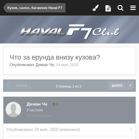
Кузов, салон, багажник Haval F7
Что за ерунда внизу кузова?
Опубликовал
Диман Че
,
24 мая, 2020
НАЗАД
ДАЛЕЕ
Страница 1 из 2
Диман Че
6
Участник
41 сообщение
Опубликовано
24 мая, 2020
(изменено)