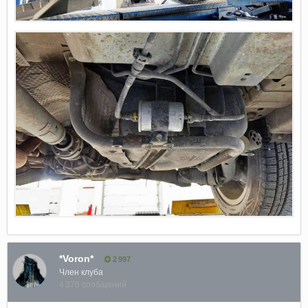
*Voron*
2 997
Член клуба
4 376 сообщений