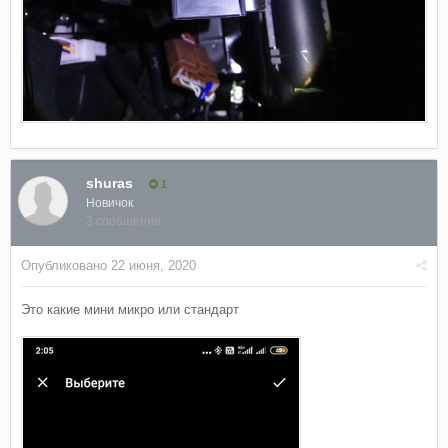
shuras
1
Новичок
3 сообщения
Опубликовано
22 июня, 2020
Это какие мини микро или стандарт