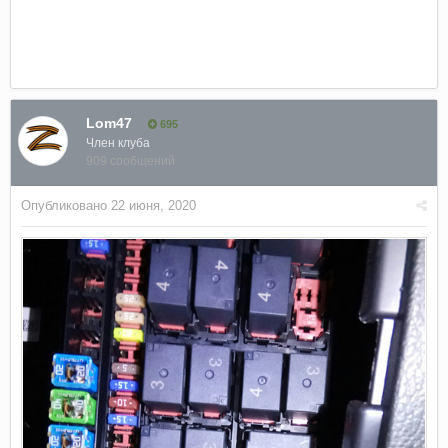
предохранители хавал н6, предохранители haval h6,
предохранители хавал h6
Lom47
695
Член клуба
909 сообщений
Опубликовано
22 июня, 2020