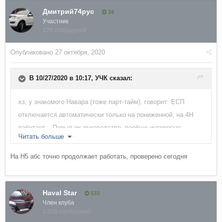
Дмитрий74рус
34
Участник
128 сообщений
Опубликовано
27 октября, 2020
В 10/27/2020 в 10:17,
УЧК
сказал:
хз, у знакомого Навара (тоже парт-тайм), говорит: ЕСП
отключается автоматически только на пониженной, на 4Н
работает... Порыл их руководство, вообще интересно:
Читать больше
"Система динамической стабилизации автомобиля (ESP)
На Н5 абс точно продолжает работать, проверено сегодня
использует систему подтормаживания буксующего
ведущего колеса «Brake Limited Slip Differential» (BLSD) для
того, чтобы улучшить тяговые свойства автомобиля.
Haval Star
533
Система ВLSD работает, когда одно из колёс начинает
Член клуба
пробуксовывать на скользкой поверхности. Система ВLSD,
1 208 сообщений