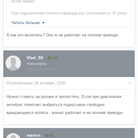
Всем привет.
При подключении полного привода esc отключается. В грязи
и т.п. это вполне логично.
Читать больше
Но если включаешь полный привод на просто скользкой/
А как его включить? Оно ж не работает на полном приводе.
обледеневшей дороге можно ли включать ESC, и, главное,
нужно ли это?
Vlad_58
133
Член клуба
235 сообщений
Опубликовано
26 октября, 2020
Нужно ставить на ролики и протестить. Если при диагоналки
антибукс помогает выбраться подкусывая свободно
вращающиеся колёса - значит работает и на полном приводе.
medvn
83