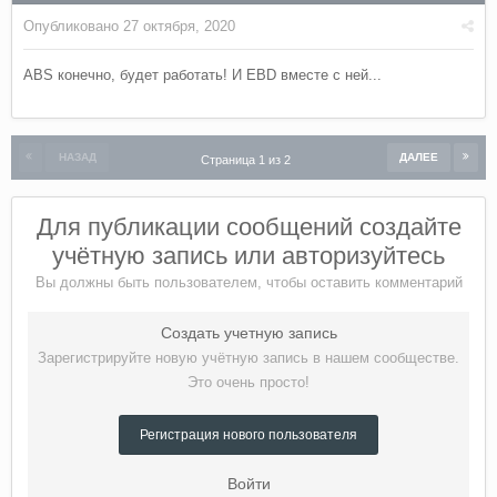
притормаживая буксующее колесо, обеспечивает
Опубликовано
27 октября, 2020
соответствующее увеличение крутящего момента на другом
колесе оси, которое имеет лучшее сцепление с опорной
ABS конечно, будет работать! И EBD вместе с ней...
поверхностью.
При отключении системы ESP не будет действовать ни одна
НАЗАД
ДАЛЕЕ
Страница 1 из 2
из функций этой системы.
При отключении системы ESP
системы BLSD и ABS продолжают работать.
"
ссылка
Для публикации сообщений создайте
учётную запись или авторизуйтесь
Вы должны быть пользователем, чтобы оставить комментарий
Создать учетную запись
Зарегистрируйте новую учётную запись в нашем сообществе.
Это очень просто!
Регистрация нового пользователя
Войти