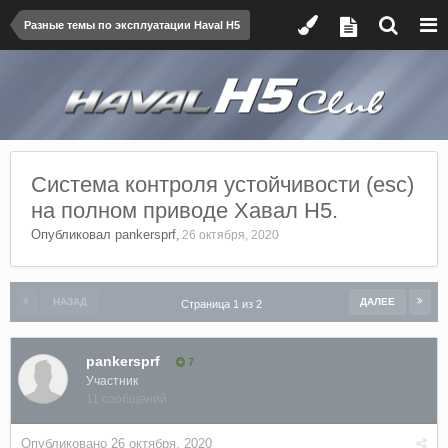
Разные темы по эксплуатации Haval H5
Система контроля устойчивости (esc)
на полном приводе Хавал Н5.
Опубликовал
pankersprf
,
26 октября, 2020
НАЗАД
ДАЛЕЕ
Страница 1 из 2
pankersprf
7
Участник
11 сообщений
Опубликовано
26 октября, 2020