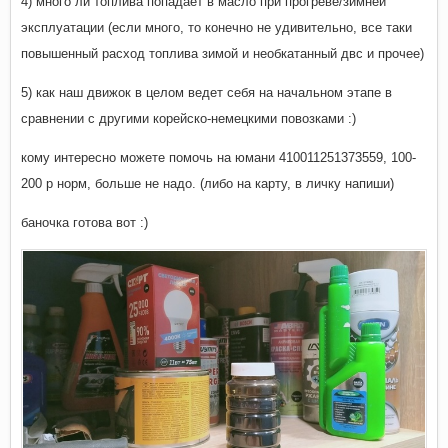
4) много ли топлива попадает в масло при прогреве/зимней
эксплуатации (если много, то конечно не удивительно, все таки
повышенный расход топлива зимой и необкатанный двс и прочее)
5) как наш движок в целом ведет себя на начальном этапе в
сравнении с другими корейско-немецкими повозками :)
кому интересно можете помочь на юмани 410011251373559, 100-
200 р норм, больше не надо. (либо на карту, в личку напиши)
баночка готова вот :)