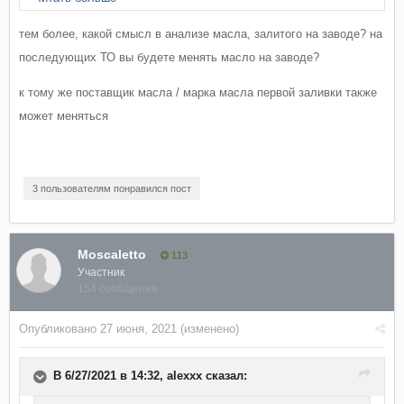
согласен в том, что нельзя отработки с разных двс
сравнивать между собой. В общем скорее ты прав, но
тем более, какой смысл в анализе масла, залитого на заводе? на
процентов на 90.
последующих ТО вы будете менять масло на заводе?
Тут именно вопрос в заводской заливке. Смысл не в том же
к тому же поставщик масла / марка масла первой заливки также
чтоб сделать анализ масла на моем движке и
может меняться
интерпритировать на все остальные хавейлы.
Интерес именно в заводской заливке и интервале, что там
3 пользователям понравился пост
залито. Смысл повторяться - все описано в шапке.
Не интересно - проходите мимо
Moscaletto
113
Участник
154 сообщения
Опубликовано
27 июня, 2021
(изменено)
В 6/27/2021 в 14:32,
alexxx
сказал: