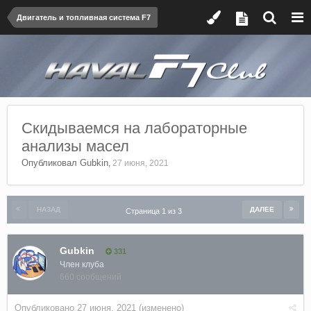
Двигатель и топливная система F7
Скидываемся на лабораторные
анализы масел
Опубликовал
Gubkin
,
27 июня, 2021
НАЗАД
ДАЛЕЕ
Страница 1 из 3
Gubkin
331
Член клуба
660 сообщений
Опубликовано
27 июня, 2021
(изменено)