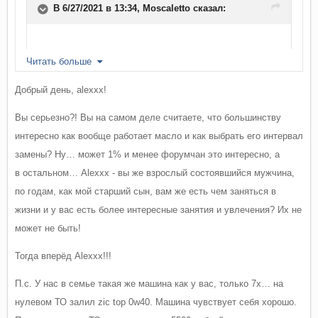
В 6/27/2021 в 13:34,
Moscaletto
сказал:
Читать больше
смысл в этом очень даже есть
Добрый день, alexxx!
чтобы понять, как работает ваше конкретное масло в вашем
Вы серьезно?! Вы на самом деле считаете, что большинству
конкретном моторе, и выбрать для себя разумный интервал
интересно как вообще работает масло и как выбрать его интервал
замены
замены? Ну… может 1% и менее форумчан это интересно, а
в остальном… Alexxx - вы же взрослый состоявшийся мужчина,
по годам, как мой старший сын, вам же есть чем заняться в
жизни и у вас есть более интересные занятия и увлечения? Их не
может не быть!
Тогда вперёд Alexxx!!!
П.с. У нас в семье такая же машина как у вас, только 7х… на
нулевом ТО залил zic top 0w40. Машина чувствует себя хорошо.