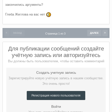
П.с.с. Менять масло нужно каждые 5000 километров и все
закончились аргументы?
будет хорошо ?
Глеба Жеглова на вас нет
П.с.с.с. Машину нужно продать не дожидаясь пробега 75
тысяч километров, т.е. через 3-4 года с момента
приобретения, тогда потери от продажи будут порядка 10-
НАЗАД
ДАЛЕЕ
Страница 1 из 3
15%% от стоимости покупки (прогноз)?
Для публикации сообщений создайте
учётную запись или авторизуйтесь
Вы должны быть пользователем, чтобы оставить комментарий
Создать учетную запись
Зарегистрируйте новую учётную запись в нашем сообществе.
Это очень просто!
Регистрация нового пользователя
Войти