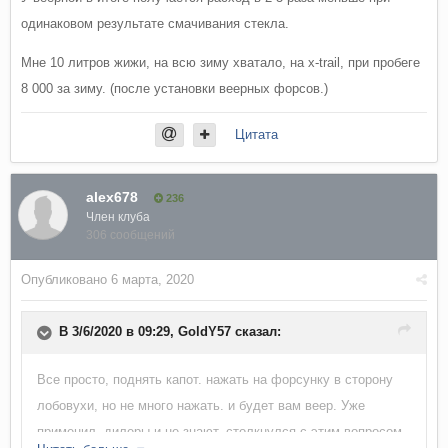
одинаковом результате смачивания стекла.
Мне 10 литров жижи, на всю зиму хватало, на x-trail, при пробеге
8 000 за зиму. (после установки веерных форсов.)
Цитата
alex678
236
Член клуба
306 сообщений
Опубликовано
6 марта, 2020
В 3/6/2020 в 09:29,
GoldY57
сказал:
Все просто, поднять капот. нажать на форсунку в сторону
лобовухи, но не много нажать. и будет вам веер. Уже
применил, дилеры и не знают, столкнулся с этим вопросом