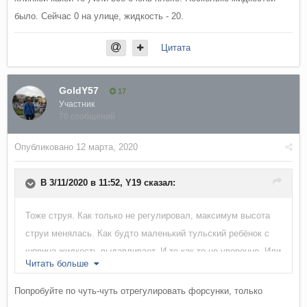
было. Сейчас 0 на улице, жидкость - 20.
Цитата
GoldY57
17
Участник
70 сообщений
Опубликовано
12 марта, 2020
В 3/11/2020 в 11:52,
Y19
сказал:
Тоже струя. Как только не регулировал, максимум высота
струи менялась. Как будто маленький тульский ребёнок с
шприца жидкость выдавливает. И то как-то не уверенно. Или
Читать больше
я тупой (на что надеюсь) и жиклер ещё как-то регулируется
(моей храбрости хватило только на вверх /вниз,тк как
Попробуйте по чуть-чуть отрегулировать форсунки, только
конструкция мне показалось хлипкой какой-то ) или все