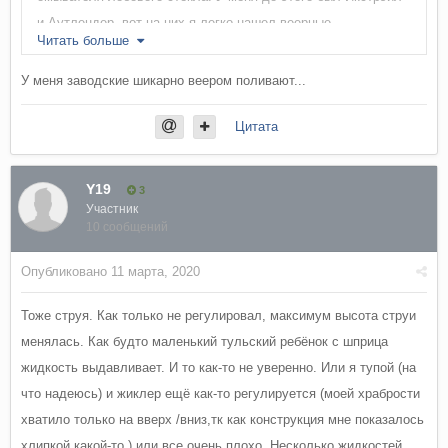
и Аутлендер, вот на них я легко нашел веерные
Читать больше
распылители. Уже так привык к хорошему, что когда увидел
штатные то чуть не прослезился. у нас довольно не
У меня заводские шикарно веером поливают...
распространенные форсунки, но я уверен можно найти
аналог...
Цитата
Если кто-то уже поменял на нормальные, дайте знать.
Y19
3
Участник
10 сообщений
Опубликовано
11 марта, 2020
Тоже струя. Как только не регулировал, максимум высота струи
менялась. Как будто маленький тульский ребёнок с шприца
жидкость выдавливает. И то как-то не уверенно. Или я тупой (на
что надеюсь) и жиклер ещё как-то регулируется (моей храбрости
хватило только на вверх /вниз,тк как конструкция мне показалось
хлипкой какой-то ) или все очень плохо. Несколько жидкостей