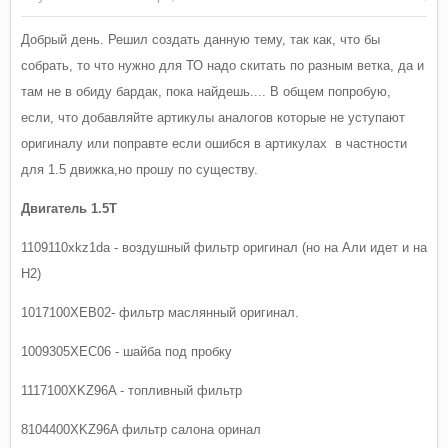
Добрый день. Решил создать данную тему, так как, что бы
собрать, то что нужно для ТО надо скитать по разным ветка, да и
там не в обиду бардак, пока найдешь.... В общем попробую,
если, что добавляйте артикулы аналогов которые не уступают
оригиналу или поправте если ошибся в артикулах в частности
для 1.5 движка,но прошу по существу.
Двигатель 1.5Т
1109110xkz1da - воздушный фильтр оригинал (но на Али идет и на
H2)
1017100XEB02- фильтр маслянный оригинал.
1009305XEC06 - шайба под пробку
1117100XKZ96A - топливный фильтр
8104400XKZ96A фильтр салона оринал