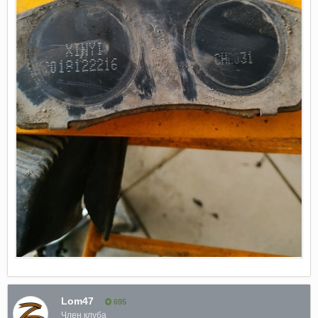
Lom47
695
Член клуба