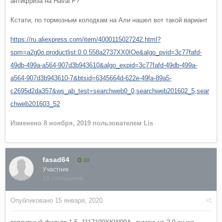
антифриза на Haval F?
Кстати, по тормозным колодкам на Али нашел вот такой вариант
https://ru.aliexpress.com/item/4000115027242.html?
spm=a2g0o.productlist.0.0.558a2737XX0IOe&algo_pvid=3c77fafd-
49db-499a-a564-907d3b943610&algo_expid=3c77fafd-49db-499a-
a564-907d3b943610-7&btsid=6345664d-622e-49fa-89a5-
c2695d2da357&ws_ab_test=searchweb0_0,searchweb201602_5,sear
chweb201603_52
Изменено
8 ноября, 2019
пользователем Lis
fasad64
10
Участник
18 сообщений
Опубликовано
15 января, 2020