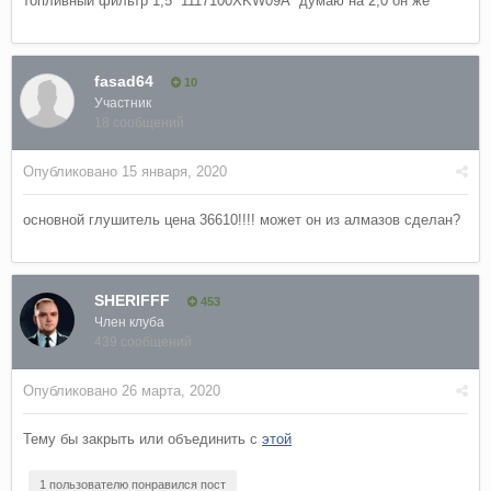
топливный фильтр 1,5 1117100XKW09A думаю на 2,0 он же
fasad64
10
Участник
18 сообщений
Опубликовано
15 января, 2020
основной глушитель цена 36610!!!! может он из алмазов сделан?
SHERIFFF
453
Член клуба
439 сообщений
Опубликовано
26 марта, 2020
Тему бы закрыть или объединить с
этой
1 пользователю понравился пост