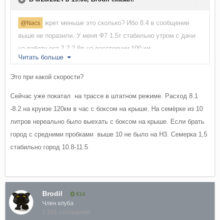
жрет меньше это сколько? Ибо 8.4 в сообщении
@Nacs
выше не поразили. У меня Ф7 1.5т стабильно утром с дачи
на работу ест 7.7-7.9л на расстоянии 100 км.
Читать больше
Вряд ли будет меньше.
Это при какой скорости?
Сейчас уже покатал на трассе в штатном режиме. Расход 8.1
-8.2 на круизе 120км в час с боксом на крыше. На семёрке из 10
литров нереально было выехать с боксом на крыше. Если брать
город с средними пробками выше 10 не было на H3. Семерка 1,5
стабильно город 10.8-11.5
Brodil
614
Член клуба
1 188 сообщений