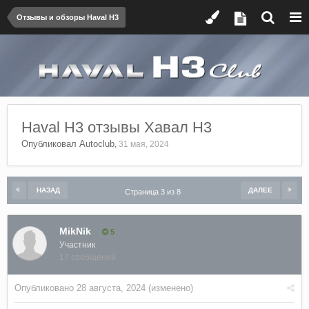
Отзывы и обзоры Haval H3
Haval H3 отзывы Хавал Н3
Опубликовал
Autoclub
,
31 мая, 2024
НАЗАД
ДАЛЕЕ
Страница 3 из 8
MikNik
5
Участник
17 сообщений
Опубликовано
28 августа, 2024
(изменено)