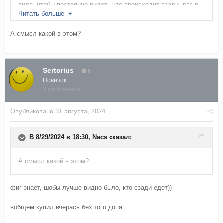
вида, чтобы постоянно видеть что происходит сзади, раз в
Читать больше
бойницу плохо видно. Предлагает аж за 50к с установкой.
А смысл какой в этом?
Кто-нить знает, где сие подешевле можно взять, и стоит ли?
Sertorius
0
Новичок
3 сообщения
Опубликовано
31 августа, 2024
В 8/29/2024 в 18:30,
Nacs
сказал:
А смысл какой в этом?
фиг знает, шобы лучше видно было, кто сзади едет))
вобщем купил вчерась без того допа