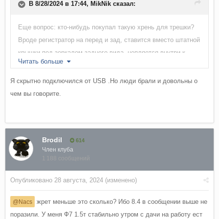
В 8/28/2024 в 17:44,
MikNik
сказал:
Еще вопрос: кто-нибудь покупал такую хрень для трешки?
Вроде регистратор на перед и зад, ставится вместо штатной
крышки под зеркалом заднего вида, цепляется внутри к
Читать больше
штатным схемам и с проводкой колхозить не надо за
неимением разъема USB
Я скрытно подключился от USB .Но люди брали и довольны о
https://aliexpress.ru/item/1005006438190105.html?
чем вы говорите.
sku_id=12000037167240746&spm=a2g2w.productlist.search_re
sults.2.269cdf1fXPOfxC
Вот сижу и размышляю, брать не брать...
Brodil
614
Член клуба
1 188 сообщений
Опубликовано
28 августа, 2024
(изменено)
жрет меньше это сколько? Ибо 8.4 в сообщении выше не
@Nacs
поразили. У меня Ф7 1.5т стабильно утром с дачи на работу ест