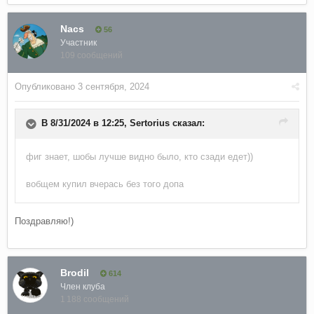
Nacs
56
Участник
109 сообщений
Опубликовано
3 сентября, 2024
В 8/31/2024 в 12:25,
Sertorius
сказал:
фиг знает, шобы лучше видно было, кто сзади едет))
вобщем купил вчерась без того допа
Поздравляю!)
Brodil
614
Член клуба
1 188 сообщений