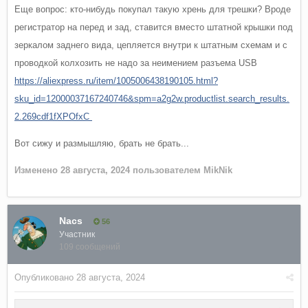
Еще вопрос: кто-нибудь покупал такую хрень для трешки? Вроде
регистратор на перед и зад, ставится вместо штатной крышки под
зеркалом заднего вида, цепляется внутри к штатным схемам и с
проводкой колхозить не надо за неимением разъема USB
https://aliexpress.ru/item/1005006438190105.html?
sku_id=12000037167240746&spm=a2g2w.productlist.search_results.
2.269cdf1fXPOfxC
Вот сижу и размышляю, брать не брать...
Изменено
28 августа, 2024
пользователем MikNik
Nacs
56
Участник
109 сообщений
Опубликовано
28 августа, 2024