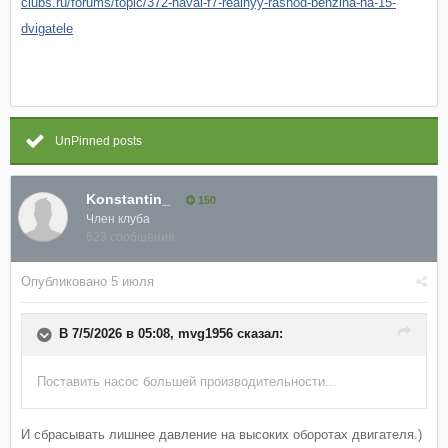
clubs.ru/forums/topic/372-haval-f7-realnyy-rashod-benzina-na-15-
dvigatele
UnPinned posts
Konstantin_
150
Член клуба
623 сообщения
Опубликовано
5 июля
В 7/5/2026 в 05:08,
mvg1956
сказал:
Поставить насос большей производительности...
И сбрасывать лишнее давление на высоких оборотах двигателя.)