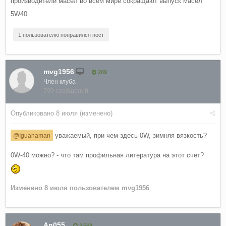
производители масел во всем мире сокращают выпуск масел
5W40.
1 пользователю понравился пост
mvg1956
209
Член клуба
799 сообщений
Опубликовано
8 июля
(изменено)
уважаемый, при чем здесь 0W, зимняя вязкость?
@Iguanaman
0W-40 можно? - что там профильная литература на этот счет?
Изменено
8 июля
пользователем mvg1956
An055
3 568