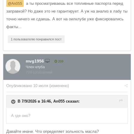
а ты просматриваешь все топливные паспорта перед
@An055
заправкой? Но даже это не гарантирует. А уж на анализ в лабу ты
точно ничего не сдаешь. А вот на оилклубе уже фиксировались
факты...
1 пользователю понравился пост
mvg1956
209
Член клуба
799 сообщений
Опубликовано
10 июля
(изменено)
В 7/9/2026 в 16:46,
An055
сказал:
А где оно?
Давайте иначе. Что определяет зольность масла?