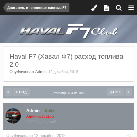
Двигатель и топливная система F7
Haval F7 (Хавал Ф7) расход топлива
2.0
Опубликовал
Admin
,
12 декабря, 2018
НАЗАД
ДАЛЕЕ
Страница 104 из 105
Admin
894
Администратор
2 097 сообщений
Опубликовано
12 декабря, 2018