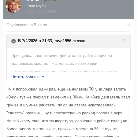
3 568
Член клуба
4 292 сообщения
Опубликовано
5 июля
В 7/4/2026 в 21:33,
mvg1956
сказал:
Принципиальное отличие двигателей, работающих на
маловязких маслах - маслонасос переменной
производительности, иначе на низких оборотах слишком
Читать больше
низкое давление масла... Других значимых отличий нет.
Ну я попробовал один раз, ещё на нулевом ТО у дилера залить
40-ку - тут же поехал и заменил на 30-ку. На 40-ке двигатель стал
грубее и шумнее работать, плюс на старте чувствовалась
"тяжесть" разгона.., ну и соответсвенно расход пополз в верх..
Не забываем ещё, что температура, особенно в районе колец на
более вязком масле выше, прокачка масла на 30-ке лучше,
двигателю легче - особенно в жару. Просто нужно соблюдать