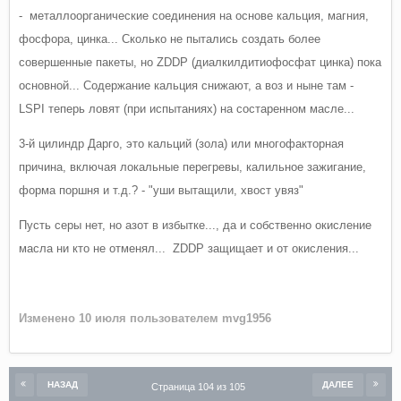
- металлоорганические соединения на основе кальция, магния,
фосфора, цинка... Сколько не пытались создать более
совершенные пакеты, но ZDDP (диалкилдитиофосфат цинка) пока
основной... Содержание кальция снижают, а воз и ныне там -
LSPI теперь ловят (при испытаниях) на состаренном масле...
3-й цилиндр Дарго, это кальций (зола) или многофакторная
причина, включая локальные перегревы, калильное зажигание,
форма поршня и т.д.? - "уши вытащили, хвост увяз"
Пусть серы нет, но азот в избытке..., да и собственно окисление
масла ни кто не отменял... ZDDP защищает и от окисления...
Изменено
10 июля
пользователем mvg1956
НАЗАД
ДАЛЕЕ
Страница 104 из 105