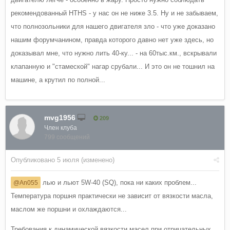
рекомендованный HTHS - у нас он не ниже 3.5. Ну и не забываем,
что полнозольники для нашего двигателя зло - что уже доказано
нашим форумчанином, правда которого давно нет уже здесь, но
доказывал мне, что нужно лить 40-ку... - на 60тыс.км., вскрывали
клапанную и "стамеской" нагар срубали... И это он не тошнил на
машине, а крутил по полной...
mvg1956
209
Член клуба
799 сообщений
Опубликовано
5 июля
(изменено)
лью и льют 5W-40 (SQ), пока ни каких проблем...
@An055
Температура поршня практически не зависит от вязкости масла,
маслом же поршни и охлаждаются...
Требования к динамической вязкости масел при отрицательных